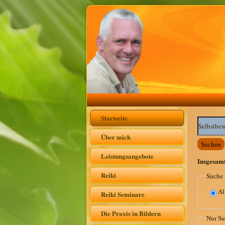
Startseite
Suchwörte
Über mich
Suchen
Leistungsangebote
Insgesam
Reiki
Suche 
Al
Reiki Seminare
Die Praxis in Bildern
Nur Su