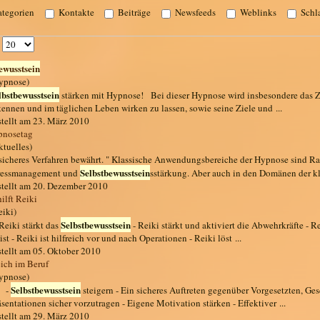
tegorien
Kontakte
Beiträge
Newsfeeds
Weblinks
Schl
#
ewusstsein
ypnose)
lbstbewusstsein
stärken mit Hypnose! Bei dieser Hypnose wird insbesondere das Zie
kennen und im täglichen Leben wirken zu lassen, sowie seine Ziele und ...
stellt am 23. März 2010
pnosetag
ktuelles)
. sicheres Verfahren bewährt. " Klassische Anwendungsbereiche der Hypnose sind 
Selbstbewusstsein
ressmanagement und
sstärkung. Aber auch in den Domänen der kla
stellt am 20. Dezember 2010
ilft Reiki
eiki)
Selbstbewusstsein
 Reiki stärkt das
- Reiki stärkt und aktiviert die Abwehrkräfte - R
ist - Reiki ist hilfreich vor und nach Operationen - Reiki löst ...
stellt am 05. Oktober 2010
eich im Beruf
ypnose)
Selbstbewusstsein
. -
steigern - Ein sicheres Auftreten gegenüber Vorgesetzten, Ge
äsentationen sicher vorzutragen - Eigene Motivation stärken - Effektiver ...
stellt am 29. März 2010