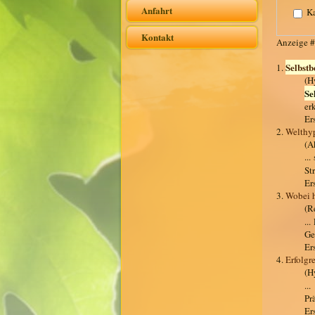
Anfahrt
Ka
Kontakt
Anzeige 
Selbstb
1.
(H
Se
er
Er
2.
Welthy
(A
..
St
Er
3.
Wobei h
(R
...
Ge
Er
4.
Erfolgr
(H
..
Pr
Er