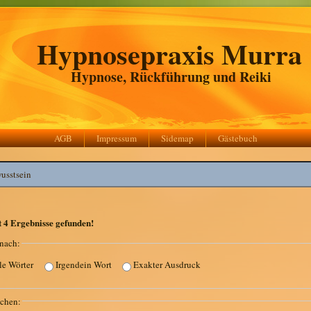
Hypnosepraxis Murra
Hypnose, Rückführung und Reiki
AGB
Impressum
Sidemap
Gästebuch
r:
t
4
Ergebnisse gefunden!
nach:
le Wörter
Irgendein Wort
Exakter Ausdruck
chen: