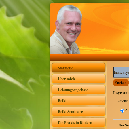
Startseite
Suchwörte
Über mich
Suchen
Leistungsangebote
Insgesam
Reiki
Suche 
Al
Reiki Seminare
Die Praxis in Bildern
Nur Su