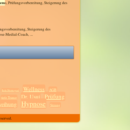
tem
s, Prüfungsvorbereitung, Steigerung des
ungsvorbereitung, Steigerung des
ose-Medial-Coach, ...
Wellness
AGB
Reiki Meistergrad
Prüfung
Dr. Usui
tiefe Trance
Hypnose
weihung
Sitzung
eserved.