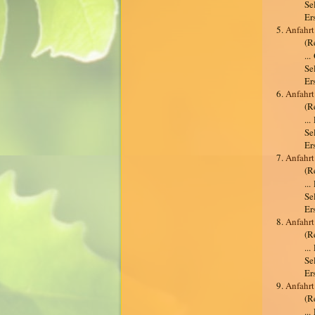
Se
Er
5.
Anfahrt
(R
..
Se
Er
6.
Anfahrt
(R
..
Se
Er
7.
Anfahrt
(R
..
Se
Er
8.
Anfahrt
(R
..
Se
Er
9.
Anfahrt
(R
..