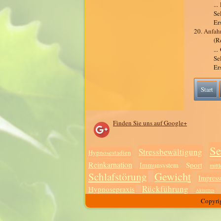
..
Se
Er
20.
Anfah
(R
..
Se
Er
Start
Finden Sie uns auf Google+
Se
Stressbewältigung
Hypnosestadien
Reinkarnation
Sport
Immunsystem
mittl
Gewicht
Schlafstörung
Impres
Rückführung
Hypnosepraxis
Aktuelles
Copyrig