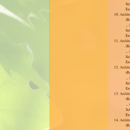
Se
Er
10.
Anfah
(R
..
Se
Er
11.
Anfahr
(R
..
Se
Er
12.
Anfahr
(R
..
Se
Er
13.
Anfahr
(R
..
Se
Er
14.
Anfah
(R