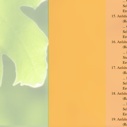
..
Se
Er
15.
Anfah
(R
..
Se
Er
16.
Anfah
(R
..
St
Er
17.
Anfah
(R
..
Se
Er
18.
Anfah
(R
..
Se
Er
19.
Anfahr
(R