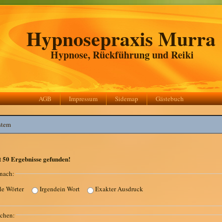
Hypnosepraxis Murra
Hypnose, Rückführung und Reiki
AGB
Impressum
Sidemap
Gästebuch
r:
t
50
Ergebnisse gefunden!
nach:
le Wörter
Irgendein Wort
Exakter Ausdruck
chen: