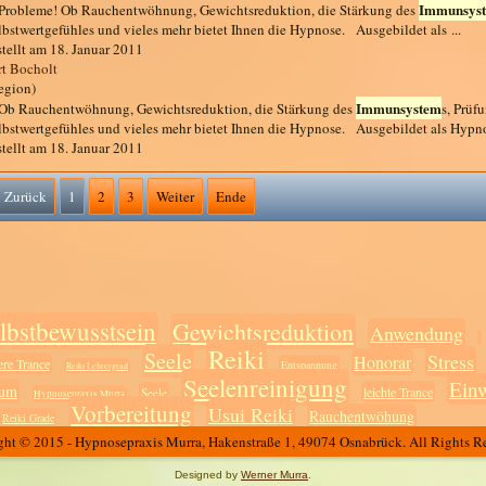
Immunsys
. Probleme! Ob Rauchentwöhnung, Gewichtsreduktion, die Stärkung des
lbstwertgefühles und vieles mehr bietet Ihnen die Hypnose. Ausgebildet als ...
stellt am 18. Januar 2011
rt Bocholt
egion)
Immunsystem
. Ob Rauchentwöhnung, Gewichtsreduktion, die Stärkung des
s, Prüf
lbstwertgefühles und vieles mehr bietet Ihnen die Hypnose. Ausgebildet als Hypn
stellt am 18. Januar 2011
Zurück
1
2
3
Weiter
Ende
lbstbewusstsein
Gewichtsreduktion
Anwendung
Reiki
Seele
Stress
Honorar
ere Trance
Entspannung
Reiki Lehrergrad
Seelenreinigung
Ein
sum
leichte Trance
Seele
Hypnosepraxis Murra
Vorbereitung
Usui Reiki
Rauchentwöhung
Reiki Grade
ht © 2015 - Hypnosepraxis Murra, Hakenstraße 1, 49074 Osnabrück. All Rights R
Designed by
Werner Murra
.