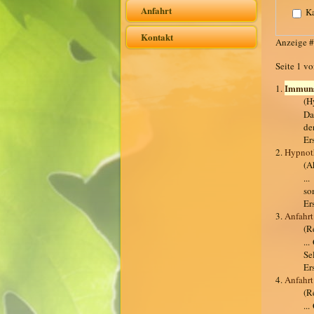
Anfahrt
Ka
Kontakt
Anzeige 
Seite 1 vo
Immun
1.
(H
D
de
Er
2.
Hypnoth
(A
..
so
Er
3.
Anfahr
(R
..
Se
Er
4.
Anfahrt
(R
..