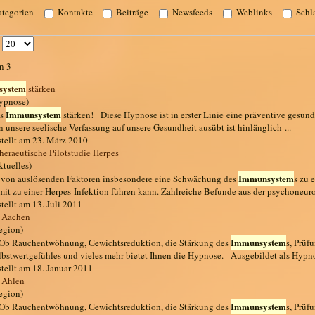
tegorien
Kontakte
Beiträge
Newsfeeds
Weblinks
Schl
#
n 3
system
stärken
ypnose)
Immunsystem
as
stärken! Diese Hypnose ist in erster Linie eine präventive gesu
n unsere seelische Verfassung auf unsere Gesundheit ausübt ist hinlänglich ...
stellt am 23. März 2010
eraeutische Pilotstudie Herpes
ktuelles)
Immunsystem
. von auslösenden Faktoren insbesondere eine Schwächung des
s zu 
mit zu einer Herpes-Infektion führen kann. Zahlreiche Befunde aus der psychoneur
stellt am 13. Juli 2011
t Aachen
egion)
Immunsystem
. Ob Rauchentwöhnung, Gewichtsreduktion, die Stärkung des
s, Prüf
lbstwertgefühles und vieles mehr bietet Ihnen die Hypnose. Ausgebildet als Hypn
stellt am 18. Januar 2011
 Ahlen
egion)
Immunsystem
. Ob Rauchentwöhnung, Gewichtsreduktion, die Stärkung des
s, Prüf