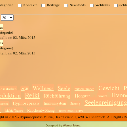
tegorien
Kontakte
Beiträge
Newsfeeds
Weblinks
Schl
#
es
ategorie)
stellt am 02. März 2015
es
ategorie)
stellt am 02. März 2015
Gewicht
P
Wellness
Seele
osestadien
AGB
mittlere Trance
Reiki
Hypn
eduktion
Rückführung
Honorar
Sport
Seelenreinigun
Hypnosepraxis
Immunsystem
Sitzung
pannung
n
Rauchentwöhung
leichte Trance
Hypnosepraxis Murra
ht © 2015 - Hypnosepraxis Murra, Hakenstraße 1, 49074 Osnabrück. All Rights R
Designed by
Werner Murra
.