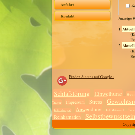
Anfahrt
Ka
Kontakt
Anzeige 
Aktuell
1.
(K
Er
Aktuell
2.
(K
Er
Finden Sie uns auf Google+
Schlafstörung
Einweihung
Hypn
Gewichtsr
Stress
Impressum
Trance
Anwendung
Ents
Reiki Lehrergrad
Reiki Meistergrad
Selbstbewusstsei
Reinkarnation
Copyrig