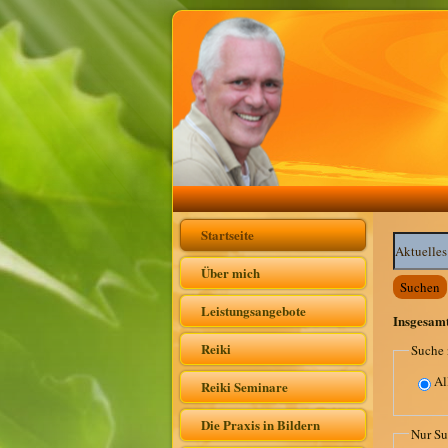
Startseite
Suchwörte
Über mich
Suchen
Leistungsangebote
Insgesam
Reiki
Suche 
Al
Reiki Seminare
Die Praxis in Bildern
Nur Su