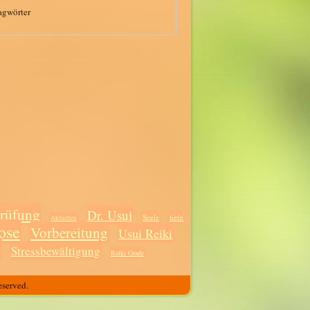
agwörter
rüfung
Dr. Usui
Seele
tiefe
Aktuelles
ose
Vorbereitung
Usui Reiki
g
Stressbewältigung
Reiki Grade
eserved.