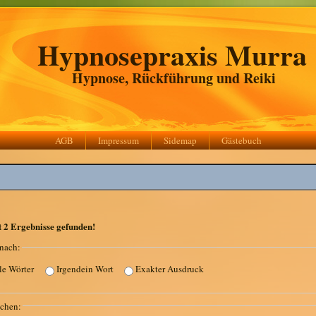
Hypnosepraxis Murra
Hypnose, Rückführung und Reiki
AGB
Impressum
Sidemap
Gästebuch
r:
t
2
Ergebnisse gefunden!
nach:
le Wörter
Irgendein Wort
Exakter Ausdruck
chen: